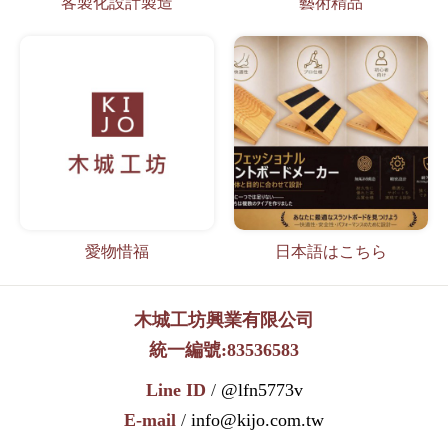
客製化設計製造
藝術精品
愛物惜福
日本語はこちら
木城工坊興業有限公司
統一編號:83536583
Line ID
/
@lfn5773v
E-mail
/
info@kijo.com.tw