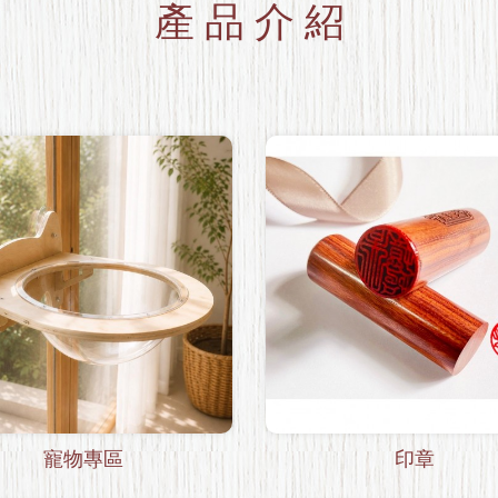
產 品 介 紹
寵物專區
印章