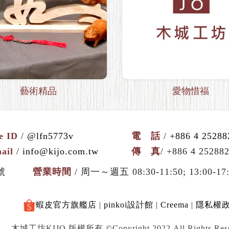
藝術精品
愛物惜福
e ID
/
@lfn5773v
電 話
/
+886 4 25288
ail
/
info@kijo.com.tw
傳 真
/ +886 4 25288
號
營業時間
/ 周一～週五 08:30-11:50; 13:00-17
蝦皮官方旗艦店
|
pinkoi設計館
|
Creema
|
隱私權
木城工坊KIJO 版權所有 ©Copyright 2022.All Rights Rese