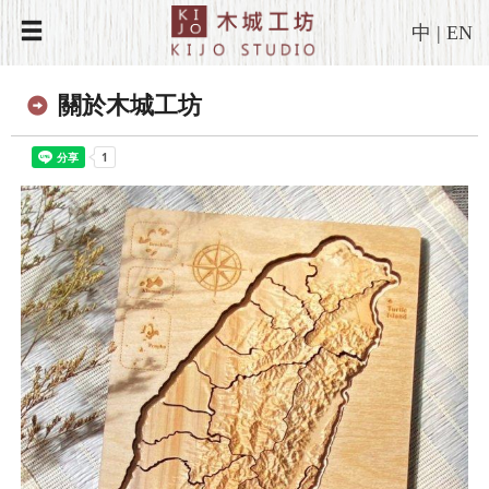
中
|
EN
關於木城工坊