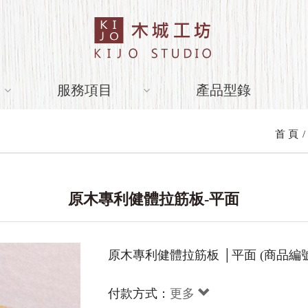
服務項目
產品型錄
首 頁
原木專利健體拉筋板-平面
原木專利健體拉筋板 │平面 (商品編號：HL
付款方式：
更多