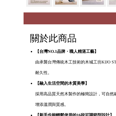
關於此商品
【台灣NO.1品牌・職人精湛工藝】
由承襲台灣傳統木工技術的木城工坊KIJO 
耐久性。
【融入生活空間的木質美學】
採用高品質天然木製作的極簡設計，可自然
增添溫潤與質感。
【新手也能輕鬆使用的16段可調節型設計】