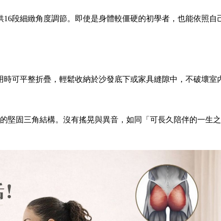
供16段細緻角度調節。即使是身體較僵硬的初學者，也能依照自
用時可平整折疊，輕鬆收納於沙發底下或家具縫隙中，不破壞室
kg的堅固三角結構。沒有搖晃與異音，如同「可長久陪伴的一生