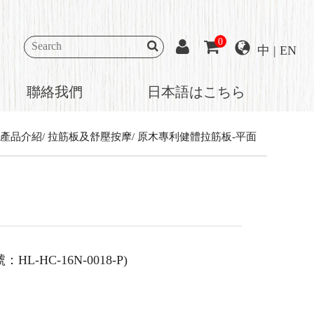
0
中
|
EN
聯絡我們
日本語はこちら
產品介紹
拉筋板及舒壓按摩
原木專利健體拉筋板-平面
-HC-16N-0018-P)