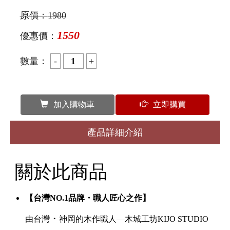
原價：
1980
1550
優惠價：
數量：
加入購物車
立即購買
產品詳細介紹
關於此商品
【台灣NO.1品牌・職人匠心之作】
・
由台灣
神岡的木作職人—木城工坊KIJO STUDIO