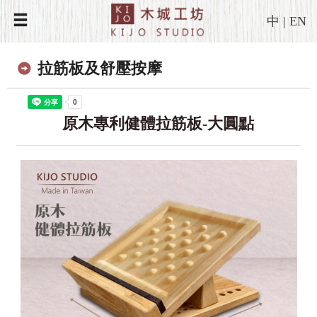
中
|
EN
拉筋板及舒壓按摩
原木專利健體拉筋板-大圓點