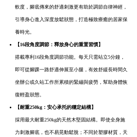
軟度，腳底傳來的舒適刺激更有助於調節自律神經，
引導身心進入深度放鬆狀態，打造極致療癒的居家保
養時光。
【16段角度調節：釋放身心的重置習慣】
搭載專利16段角度調節功能。每天只需站立5分鐘，
即可從腳踝一路舒適伸展至小腿，有效舒緩長時間久
坐辦公或久站工作所累積的緊繃與疲勞，幫助身體恢
復輕盈狀態。
【耐重250kg：安心承托的穩定結構】
採用最大耐重250kg的天然木堅固結構。即使全身施
力刺激腳底，也不易晃動鬆脫；不同於塑膠材質，天