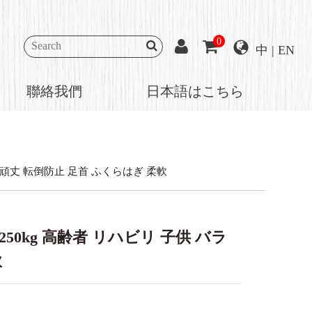
0
中
|
EN
聯絡我們
日本語はこちら
 頑丈 転倒防止 足首 ふくらはぎ 柔軟
0kg 高齢者 リハビリ 子供 バラ
軟