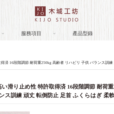
服務項目
產品型錄
済 16段階調節 耐荷重250kg 高齢者 リハビリ 子供 バランス訓練
い滑り止め性 特許取得済 16段階調節 耐荷重25
ンス訓練 頑丈 転倒防止 足首 ふくらはぎ 柔