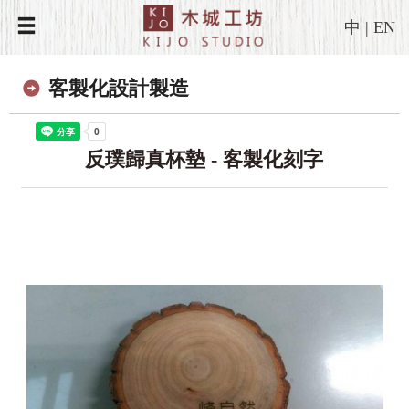
中
|
EN
客製化設計製造
反璞歸真杯墊 - 客製化刻字