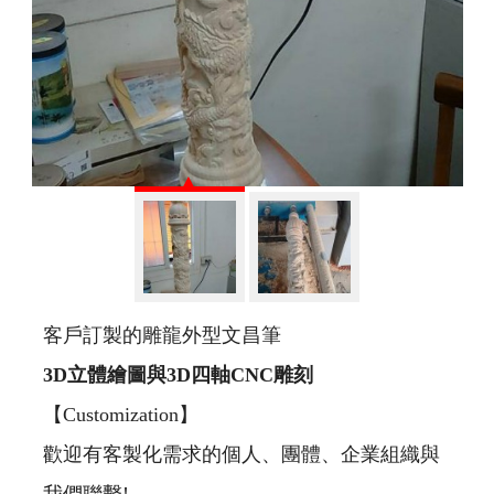
客戶訂製的雕龍外型文昌筆
3D
立體繪圖與
3D
四軸
CNC
雕刻
【Customization】
歡迎有客製化需求的個人、團體、企業組織與
我們聯繫!