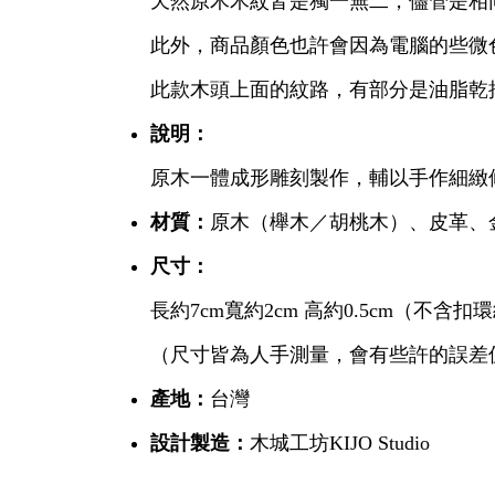
天然原木木紋皆是獨一無二，儘管是相
此外，商品顏色也許會因為電腦的些微
此款木頭上面的紋路，有部分是油脂乾
說明：
原木一體成形雕刻製作，輔以手作細緻
材質：
原木（櫸木／胡桃木）、皮革、
尺寸：
長約7cm寬約2cm 高約0.5cm（不含
（尺寸皆為人手測量，會有些許的誤差
產地：
台灣
設計製造：
木城工坊KIJO Studio