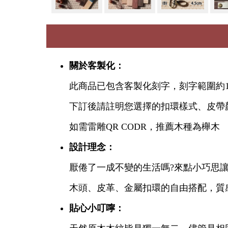
關於客製化：
此商品已包含客製化刻字，刻字範圍約1
下訂後請註明您選擇的扣環樣式、皮帶顏色
如需雷雕QR CODR，推薦木種為櫸木
設計理念：
厭倦了一成不變的生活嗎?來點小巧思讓
木頭、皮革、金屬扣環的自由搭配，質
貼心小叮嚀：