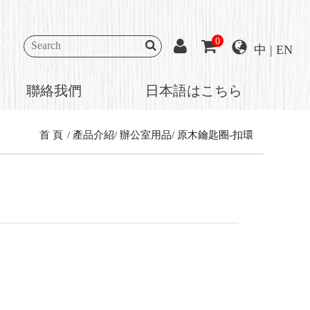
0
中
|
EN
聯絡我們
日本語はこちら
首 頁
產品介紹
辦公室用品
原木鑰匙圈-扣環