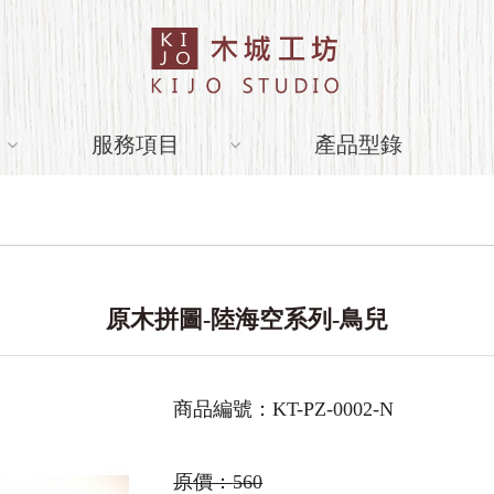
服務項目
產品型錄
原木拼圖-陸海空系列-鳥兒
商品編號：KT-PZ-0002-N
原價：
560