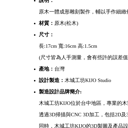
說明：
原木一體成形雕刻製作，輔以手作細緻
材質：
原木(松木)
尺寸：
長:17cm 寬:16cm 高:1.5cm
(尺寸皆為人手測量，會有些許的誤差值
產地：
台灣
設計製造：
木城工坊KIJO Studio
製造設計品牌簡介:
木城工坊KIJO位於台中地區，專業的
透過3D掃描與CNC 3D加工，包括2
同時，木城工坊KIJO的3D製圖及產