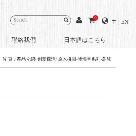
0
中
|
EN
聯絡我們
日本語はこちら
首 頁
產品介紹
創意森活
原木拼圖-陸海空系列-鳥兒