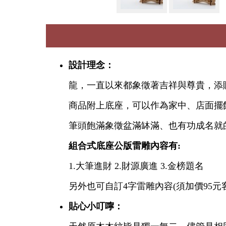
設計理念：
龍，一直以來都象徵著吉祥與尊貴，添
商品附上底座，可以作為家中、店面擺
筆頭飽滿象徵盆滿缽滿、也有功成名就
組合式底座公版雷雕內容有:
1.大筆進財 2.財源廣進 3.金榜題名
另外也可自訂4字雷雕內容(須加價95元
貼心小叮嚀：