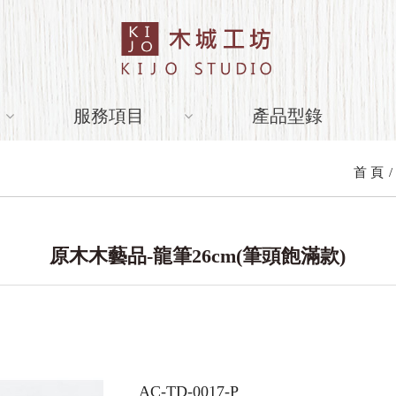
服務項目
產品型錄
首 頁
原木木藝品-龍筆26cm(筆頭飽滿款)
AC-TD-0017-P