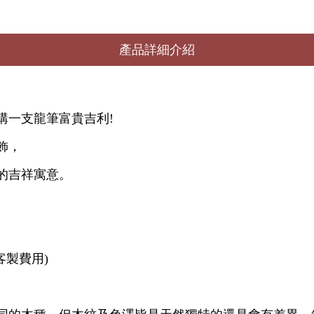
產品詳細介紹
購一支龍筆富貴吉利!
飾，
的吉祥寓意。
客製費用)