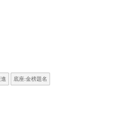
廣進
底座:金榜題名