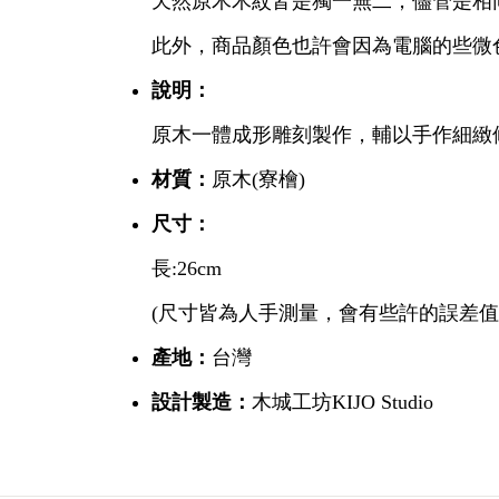
天然原木木紋皆是獨一無二，儘管是相
此外，商品顏色也許會因為電腦的些微
說明：
原木一體成形雕刻製作，輔以手作細緻
材質：
原木(寮檜)
尺寸：
長:26cm
(尺寸皆為人手測量，會有些許的誤差值
產地：
台灣
設計製造：
木城工坊KIJO Studio