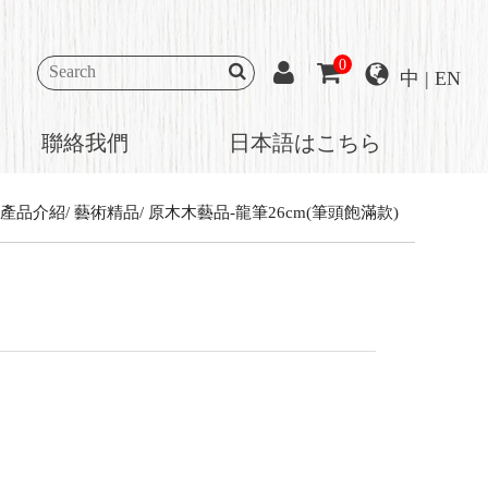
0
中
|
EN
聯絡我們
日本語はこちら
產品介紹
藝術精品
原木木藝品-龍筆26cm(筆頭飽滿款)