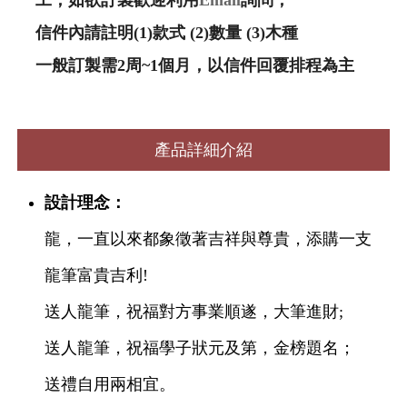
信件內請註明
(1)
款式
(2)
數量
(3)
木種
一般訂製需
2
周
~1
個月，以信件回覆排程為主
產品詳細介紹
設計理念：
龍，一直以來都象徵著吉祥與尊貴，添購一支
龍筆富貴吉利!
送人龍筆，祝福對方事業順遂，大筆進財;
送人龍筆，祝福學子狀元及第，金榜題名；
送禮自用兩相宜。