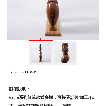
AC-TD-0018-P
訂製說明：
62cm
系列龍筆款式多樣，可接受訂製
/
加工
/
代
工，如欲訂製歡迎利用
Email
詢問，