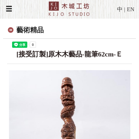
中
|
EN
藝術精品
[接受訂製]原木木藝品-龍筆62cm-Ｅ